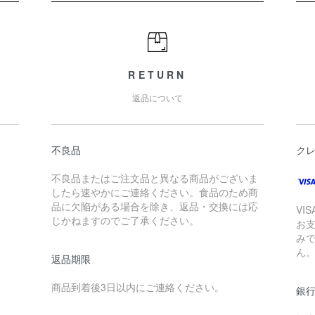
RETURN
返品について
不良品
ク
不良品またはご注文品と異なる商品がございま
したら速やかにご連絡ください。食品のため商
品に欠陥がある場合を除き、返品・交換には応
。
VI
じかねますのでご了承ください。
お
み
ん
返品期限
商品到着後3日以内にご連絡ください。
銀行